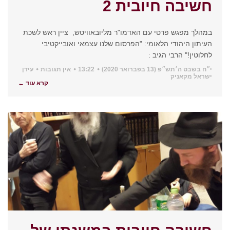
חשיבה חיובית 2
במהלך מפגש פרטי עם האדמו"ר מליובאוויטש, ציין ראש לשכת
העיתון היהודי הלאומי: "הפרסום שלנו עצמאי ואובייקטיבי
לחלוטין!" הרבי הגיב :
י״ח בשבט ה׳תש״פ (13 בפברואר 2020)
13:22
אין תגובות
עידן
ישראל מקאניק
קרא עוד ←