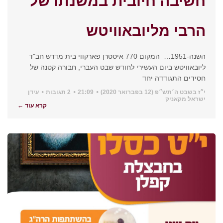
חשיבה חיובית במשנתו של
הרבי מליובאוויטש
השנה-1951… המקום 770 איסטרן פארקווי בית מדרש חב"ד
ליובאוויטש ביום העשירי לחודש שבט העברי, חבורה קטנה של
חסידים התגודדה יחד
י״ז בשבט ה׳תש״פ (12 בפברואר 2020)
21:09
2 תגובות
עידן
ישראל מקאניק
קרא עוד ←