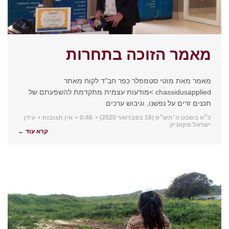
מאמר הזוכה בתחרות
מאמר מאת מוטי סטמפלר כפר חב"ד לקוח מאתר
chassidusapplied >מודעות עצמית מתקדמת להשפעתם של
תכנים זרים על נפשנו, וגיבוש ערכים
כ״א בשבט ה׳תש״פ (16 בפברואר 2020)
0:46
אין תגובות
עידן
ישראל מקאניק
קרא עוד ←