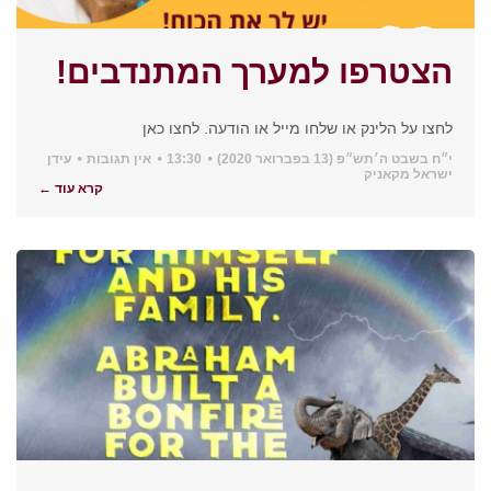
הצטרפו למערך המתנדבים!
לחצו על הלינק או שלחו מייל או הודעה. לחצו כאן
י״ח בשבט ה׳תש״פ (13 בפברואר 2020)
13:30
אין תגובות
עידן
ישראל מקאניק
קרא עוד ←