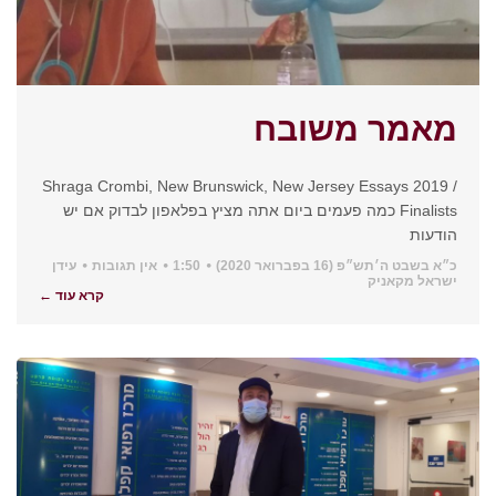
מאמר משובח
Shraga Crombi, New Brunswick, New Jersey Essays 2019 /
Finalists כמה פעמים ביום אתה מציץ בפלאפון לבדוק אם יש
הודעות
כ״א בשבט ה׳תש״פ (16 בפברואר 2020)
1:50
אין תגובות
עידן
ישראל מקאניק
קרא עוד ←