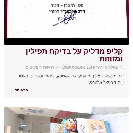
קליפ מדליק על בדיקת תפילין
ומזוזות
ה׳ באלול ה׳תש״פ (25 באוגוסט 2020)
עידן ישראל מקאניק
בהפקת הרב עידן מקאניק, על המשחק, בימוי, ותסריט, האחד
ויחיד רזיאל אלטרס:
קרא עוד ←