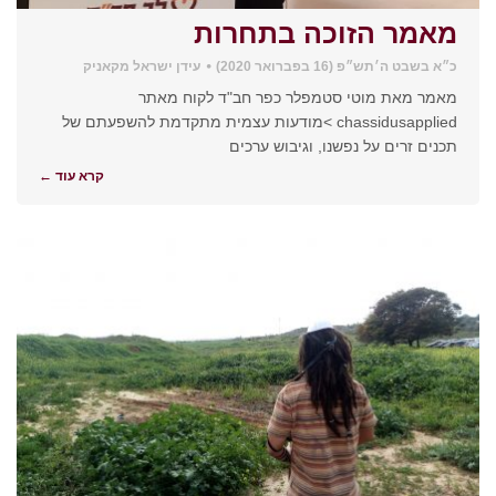
מאמר הזוכה בתחרות
כ״א בשבט ה׳תש״פ (16 בפברואר 2020)
עידן ישראל מקאניק
מאמר מאת מוטי סטמפלר כפר חב"ד לקוח מאתר
chassidusapplied >מודעות עצמית מתקדמת להשפעתם של
תכנים זרים על נפשנו, וגיבוש ערכים
קרא עוד ←