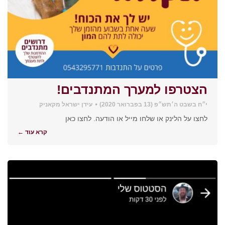
הצטרפו למערך המתנדבים!
י״ח בשבט ה׳תש״פ (13 בפברואר 2020)
עידן ישראל מקאניק
לחצו על הלינק או שלחו מייל או הודעה. לחצו כאן
קרא עוד ←