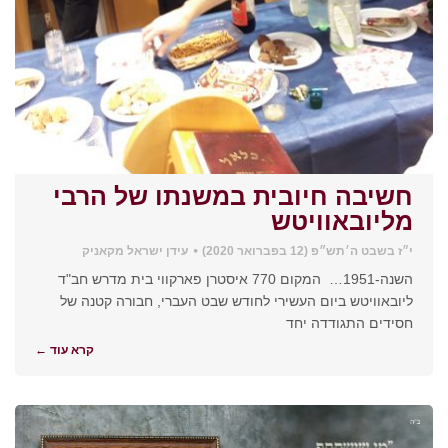
חשיבה חיובית במשנתו של הרבי
מליובאוויטש
י״ז בשבט ה׳תש״פ (12 בפברואר 2020)
עידן ישראל מקאניק
השנה-1951… המקום 770 איסטרן פארקווי בית מדרש חב"ד
ליובאוויטש ביום העשירי לחודש שבט העברי, חבורה קטנה של
חסידים התגודדה יחד
קרא עוד ←