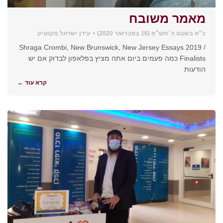
מאמר משובח
כ״א בשבט ה׳תש״פ (16 בפברואר 2020)
עידן ישראל מקאניק
Shraga Crombi, New Brunswick, New Jersey Essays 2019 /
Finalists כמה פעמים ביום אתה מציץ בפלאפון לבדוק אם יש
הודעות
קרא עוד ←