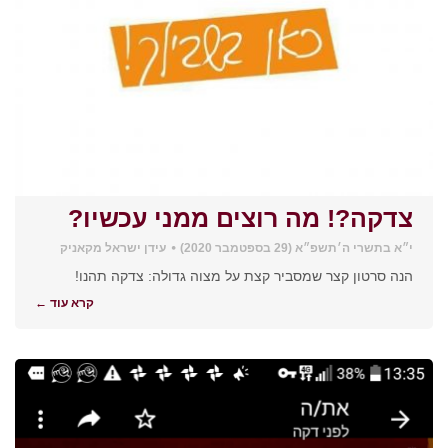
צדקה?! מה רוצים ממני עכשיו?
י״א בתשרי ה׳תשפ״א (29 בספטמבר 2020)
עידן ישראל מקאניק
הנה סרטון קצר שמסביר קצת על מצוה גדולה: צדקה תהנו!
קרא עוד ←