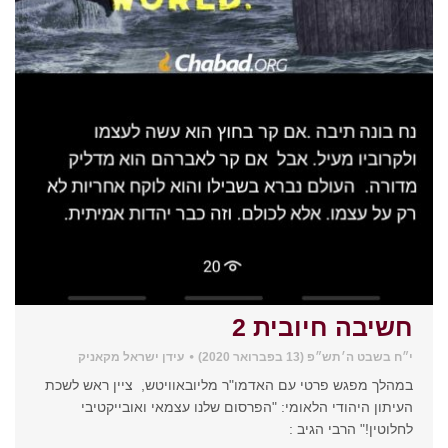
חשיבה חיובית 2
י״ח בשבט ה׳תש״פ (13 בפברואר 2020)
עידן ישראל מקאניק
במהלך מפגש פרטי עם האדמו"ר מליובאוויטש, ציין ראש לשכת
העיתון היהודי הלאומי: "הפרסום שלנו עצמאי ואובייקטיבי
לחלוטין!" הרבי הגיב :