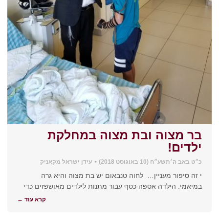
בר מצוה ובת מצוה במחלקת
ילדים!
כ״ט באב ה׳תשע״ח (10 באוגוסט 2018)
עידן ישראל מקאניק
י זה סיפור מעניין… לחוה טנבאום יש בת מצוה והיא גרה
במיאמי. הילדה אספה כסף עבור מתנות לילדים מאושפזים כדי
קרא עוד ←