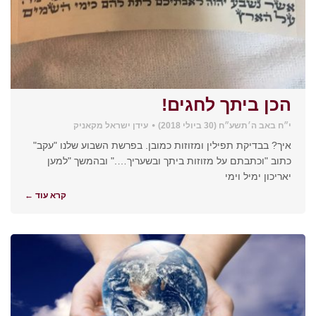
הכן ביתך לחגים!
י״ח באב ה׳תשע״ח (30 ביולי 2018)
עידן ישראל מקאניק
איך? בבדיקת תפילין ומזוזות כמובן. בפרשת השבוע שלנו "עקב"
כתוב "וכתבתם על מזוזות ביתך ובשעריך…." ובהמשך "למען
יאריכון ימיל וימי
קרא עוד ←