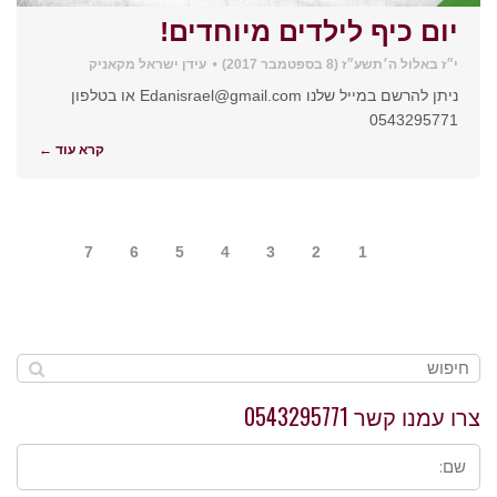
יום כיף לילדים מיוחדים!
י״ז באלול ה׳תשע״ז (8 בספטמבר 2017)
עידן ישראל מקאניק
ניתן להרשם במייל שלנו Edanisrael@gmail.com או בטלפון
0543295771
קרא עוד ←
7
6
5
4
3
2
1
צרו עמנו קשר 0543295771