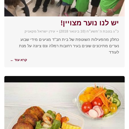
יש לנו נוער מצויין!
כ״ג בטבת ה׳תשע״ח (10 בינואר 2018)
עידן ישראל מקאניק
כחלק מהפעילות השוטפת של בית חב"ד מגיעים מידי שבוע
נערים מתיכונים שונים בעיר רחובות רמלה ונס ציונה על מנת
לעודד
קרא עוד ←