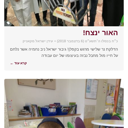
האור ינצח!
כ״ח בכסלו ה׳תשע״ט (6 בדצמבר 2018)
עידן ישראל מקאניק
הדלקת נר שלישי מרגש בקפלן! גיבור ישראל ניב נחמיה אשר נלחם
על חייו מול מחבל נבזה בעיצומו של יום עבודה
קרא עוד ←