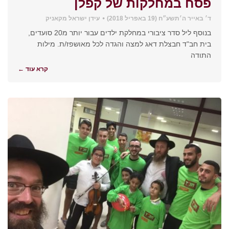
פסח במחלקות של קפלן
ד׳ באייר ה׳תשע״ח (19 באפריל 2018)
עידן ישראל מקאניק
בנוסף ליל סדר ציבורי במחלקת ילדים עבור יותר מ20 סועדים,
בית חב"ד חבצלת דאג למצה והגדה לכל מאושפז/ת. מילות
התודה
קרא עוד ←