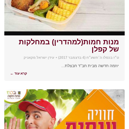
מנות חמות(למהדרין) במחלקות
של קפלן
ט״ז בכסלו ה׳תשע״ח (4 בדצמבר 2017)
עידן ישראל מקאניק
יוזמה חדשה מבית חב"ד חבצלת...
קרא עוד ←