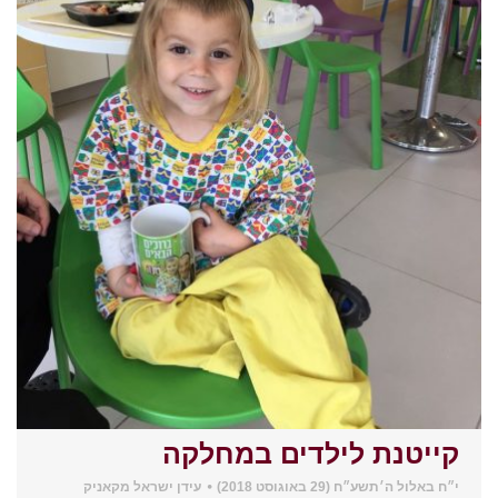
קייטנת לילדים במחלקה
י״ח באלול ה׳תשע״ח (29 באוגוסט 2018)
עידן ישראל מקאניק