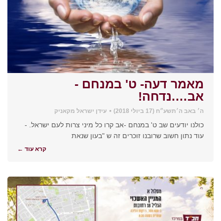
מאמר דעה- ט' במנחם -
אב….נדחה!
ה׳ באב ה׳תשע״ח (17 ביולי 2018)
עידן ישראל מקאניק
כולנו יודעים שב ט' במנחם -אב קרו כל מיני צרות לעם ישראל. -
עוד נתון חשוב שרובנו זוכרים זה ש "בעון שנאת
קרא עוד ←