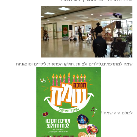
שמח למתרפאים,לילדים ולצוות .חולקו הפתעות לילדים וסופגניות
לכולם.היה שמח!!