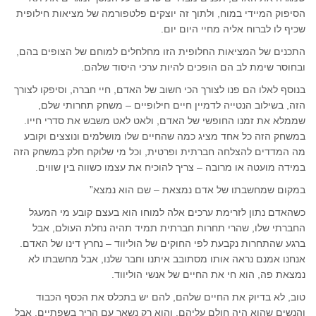
הסיפוק המיידי במוח, ולתוך זה יוצקים פלטפורמה של מציאות חילופית
שכיף לו לברוח אליה מחיי היום יום.
התכנים של המציאות החלופית הזו מחלחלים למוחם של הצופים בהם,
ובחוסר שימת לב הם הופכים להיות ערכי היסוד שלהם.
בנוסף לאלו הם פנו לצורך הכי חשוב של האדם, חיי חברה, וסיפקו לצורך
הזה, בשילוב הנטייה לדמיין חיים חילופיים – משחק תחרותי שלם,
שממלא את זמנו החופשי של האדם, ולאט לאט משבש את סדרי חייו.
במשחק הזה כל אחד מציג כמה שהחיים שלו מושלמים ונוצצים וקובע
מה המדדים להצלחה חברתית ופרטית, וכל מי שלוקח חלק במשחק הזה
במידה מועטה או מרובה – צריך להוכיח את עצמו כשווה בין שווים.
במקום שמחשבתו של אדם נמצאת – שם הוא נמצא”
כשהאדם נתון לזרימת ערכים אלה למוחו הוא בעצם קובע מי המעגל
החברתי שלו, שהרי תחרות חברתית תמיד תהיה נחלת העולם, אבל
ברגע שהתחרות נקבעת לפי החוקים של הוליווד – נחרץ דינו של האדם.
אנחנו אמנם נראה אותו מסתובב איתנו וחבר שלנו, אבל מחשבתו לא
נמצאת פה, הוא חי את החיים של אנשי הוליווד.
טוב, לא בדיוק את החיים שלהם, להם יש בתכלס את הכסף הכבוד
והנשים שהוא היה חולם עליהם, והוא רק נשאר עם הריר בשפתיים, אבל