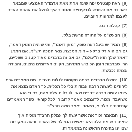
[6] ראה קונטרס יפה שעה אחת מאת אדמו”ר האמצעי שמבאר
בארוכה את השורש לנרקיסיזם ומסביר איך לתעל את אהבת האדם
לעצמו למחוזות חיוביים.
[7] קהלת ז כט.
[8] הבעש”ט על התורה פרשת בלק.
[9] תמיד יש בעל דעה סופי, “מאן דאמר”, ומי שיהיה המאן דאמר,
גם אם הוא רק ברקע – הוא המנצח. מאי חנוכה תש”א. אם המאן
דאמר שלך הוא ה”עולם”, גם אם זה בדברים מאוד קטנים ושוליים,
הרי שברבות הזמן הכיבוש מתרחב, הקוים האדומים נחצים, והבירה
עצמה נכבשת.
[10] נמשלו הדברים בכמה מקומות לגלות מצרים, שם המצרים גרמו
ליהודים לעשות הרבה עבודות בלי כל תכלית, כך האדם מוצא את
עצמו עושה הרבה דברים שאין לו כל תועלת מהם, רק כי הוא
משועבד, מכור. לדוגמא: מאמר קרוב ה’ לכל קוראיו ספר המאמרים
קונטרסים חלק א, מאמר ויאמר משה תרצ”ב.
[11] המאמר זכור את אשר עשה לך עמלק תרצ”ד מוכיח איך
שאיבוד שימת הלב היא ראשית הנפילה של האדם. וראה במקורות
שצויינו בהערה הראשונה במאמר זה.