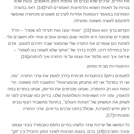
את החיים, ערכים שלא נבנים על גחמות הזמן והאנשים, ובטח שלא
בנויות על תאוות השווא והדמיונות האמורים לעיל[14]. ראה בהערה
האחרונה במאמר דוגמאות אחדות לערכים פשוטים מהתורה שאפשר
לתרגמם לעשיה פשוטה ומועילה.
הקדוש ברוך הוא אומר[15]: “ואותי עזבו ואת תורתי לא שמרו” – חז”ל
מסבירים שהכוונה היא הלוואי שגם כשהם עוזבים אותי ולא חושבים עלי,
לפחות הם שומרים את התורה שלי שהמאור שבה יחזירם למוטב. אדם
יכול בתחילת דרכו, ללכת בדרך של “מתוך שלא לשמה בא לשמה” –
שיראה איך הוא מלמד את עצמו על פי התורה איך להתנהג[16].
>התנגדויות מבית ומחוץ:
לפעמים ניתקל בהתנגדות פנימית בדרך לאמץ את ערכי התורה: “מה,
אני חי בסרט? אני לא מתנתק מהמציאות!” התשובה לזה פשוטה: הרי
המוח הוא רק החומרה, ואנחנו מכניסים את הדיסק, אנחנו בוחרים במה
להאמין, ומה יהיו השאיפות והמלחמות שלנו, בדיוק כמו שבחרנו לפני זה
לשחק את המשחק של “הנחות העולם”, בתרגול מחשבתי רצוף נכניס
דיסק חדש למערכת, שכולל בתוכו ערכים בריאים, ערכי התורה
ומצוותיה[17].
כל המושג של עריכת שינוי כלשהו בחיים נתפס כאבסורד בעיני עצמנו
ובעיני הסביבה[18]. ברם, בעצם הנכונות לשינוי טמון ההבדל בין “זקן”