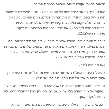
הבאות להיות שקולה ביותר, ומלאה בחכמת התורה.
האדם צריך לחשוב ביצירתיות על התחלופה לאותם אמצעי בידור שהוא
היה מורגל בהם והחדירו לו את הנחות העולם, מהם הוא מעוניין כעת
להתנתק. שלא ינקוט באמצעים קיצוניים שיביאו לקריסתו, וכל אחד
יקדיש מחשבה לכך וימצא את דרכיו להפחית בהדרגה את יניקתו
מהנחות העולם[21].
בעקבות האמור מובן מאליו שלימוד תורה ועיסוק מתמיד במצוות ובבנין
העולם במלכות ש-ד-י ממלאים מאליהם את מקומם של הדברים שבידרו
אותנו לפני כן, ואדרבה, הם חובה ומצוה, שהלא השיעמום מביא לידי
בטלה והבטלה מביאה לידי חטא[22].
<אז מה היה לנו כאן?
<היה לנו הנחות העולם שגורמות לחוסר יציבות, וכל מגמתם היא מרדף
אחרי ניפוח ה”אני” שבסוף מביא לנפילתו של ה”אני”,
גם ראינו, שההיחשפות לתכנים כאלה היא מאוד נגישה ונעימה ומשפיעה
עמוקות על מוח האדם בלי שהוא שם לב. הוא רק רצה להתבדר לרגע, לא
להגיע למקרי אסון.
ולכן, נאתר ביסודיות אלו ערכים בחיינו מושפעים מגורמים זרים ולא