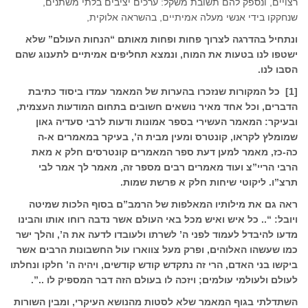
רצויים, ונספק להם תשובת משקל: ערכים יציבים בלתי משתנים,
שנחקקו בידי אנשי מעלה אמיתיים, בהשראה אלוקית,
ונתחיל בהדרגה לצרוך פחות ופחות מאותם “הנחות העולם” שלא
ישטפו לנו בטעות את המוח, ונמצא תחליפים אמיתיים לתענוג שהם
הסבו לנו.
[1] כל המקורות שנזכרו בהערות של המאמר עמדו ביסוד כתיבת
הדברים, וכל אחד מאיר נושאים חשובים בתחום המודעות העצמית,
ובעיקר: המאמר העשירי בספר
אמונות ודעות
לרבי סעדיה גאון
שמומלץ לקראו, קונטרס
ומעין מבית ה’
, בעיקר במאמרים א-ה
כה-כז, מאמר למען דעת
ספר המאמרים קונטרסים
חלק א מאת
הרבי הריי”צ ועוד מאמרים רבים מספר זה, מאמר לך אמר לבי
תרצ”ו.
ליקוטי שיחות
חלק א פרשת שמות.
ראה גם את מילותיו המאלפות של הרמב”ם בסוף הלכות שמיטה
ויובל:
“..
כל איש ואיש מכל באי העולם אשר נדבה רוחו אותו והבינו
מדעו להיבדל לעמוד לפני ה’ לשרתו ולעובדו לדעה את ה’, והלך ישר
כמו שעשהו האלוהים, ופרק מעל צווארו עול החשבונות הרבים אשר
ביקשו בני האדם, הרי זה נתקדש קודש קודשים, ויהיה ה’ חלקו ונחלתו
לעולם ולעולמי עולמים; ויזכה לו בעולם הזה דבר המספיק לו ..”.
השתדלתי בגוף המאמר שלא לסטות מהנושא העיקרי, ומבין השורות