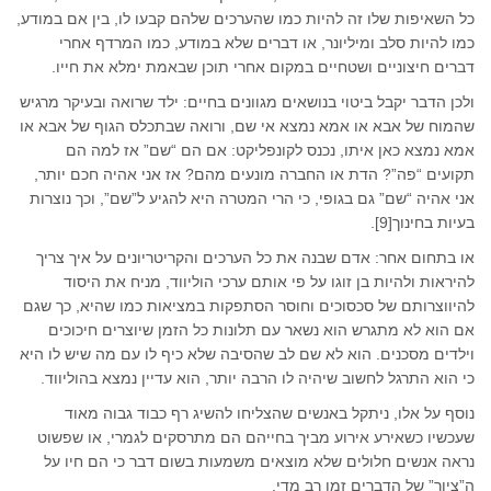
כל השאיפות שלו זה להיות כמו שהערכים שלהם קבעו לו, בין אם במודע,
כמו להיות סלב ומיליונר, או דברים שלא במודע, כמו המרדף אחרי
דברים חיצוניים ושטחיים במקום אחרי תוכן שבאמת ימלא את חייו.
ולכן הדבר יקבל ביטוי בנושאים מגוונים בחיים: ילד שרואה ובעיקר מרגיש
שהמוח של אבא או אמא נמצא אי שם, ורואה שבתכלס הגוף של אבא או
אמא נמצא כאן איתו, נכנס לקונפליקט: אם הם “שם” אז למה הם
תקועים “פה”? הדת או החברה מונעים מהם? אז אני אהיה חכם יותר,
אני אהיה “שם” גם בגופי, כי הרי המטרה היא להגיע ל”שם”, וכך נוצרות
בעיות בחינוך[9].
או בתחום אחר: אדם שבנה את כל הערכים והקריטריונים על איך צריך
להיראות ולהיות בן זוגו על פי אותם ערכי הוליווד, מניח את היסוד
להיווצרותם של סכסוכים וחוסר הסתפקות במציאות כמו שהיא, כך שגם
אם הוא לא מתגרש הוא נשאר עם תלונות כל הזמן שיוצרים חיכוכים
וילדים מסכנים. הוא לא שם לב שהסיבה שלא כיף לו עם מה שיש לו היא
כי הוא התרגל לחשוב שיהיה לו הרבה יותר, הוא עדיין נמצא בהוליווד.
נוסף על אלו, ניתקל באנשים שהצליחו להשיג רף כבוד גבוה מאוד
שעכשיו כשאירע אירוע מביך בחייהם הם מתרסקים לגמרי, או שפשוט
נראה אנשים חלולים שלא מוצאים משמעות בשום דבר כי הם חיו על
ה”ציור” של הדברים זמן רב מדי.