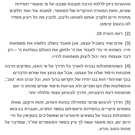
וההערות ניתן לדלות הרבה תובנות שנבנו על פי מאמרי חסידות
שונים, וזאת המטרה העיקרית של המאמר, למצוא עוד ועוד חלקים
מתורת חיים ולקרב אותם למוחנו וליבנו, להבין מה כל רעיון מסדר
לנו בעצם קיומנו.
[2] ראה הערה 19.
[3] אדם שחי בשביל עצמו, אכן מאבד בשלב כלשהו את משמעות
חייו. כשהוא חי כדי לעבוד את ה’ ולתקן את העולם במלכות ה’ – רק
דבר עוצמתי כזה יכול ליצוק משמעות לחייו.
[4] כשההסתכלות נבנית לאורך כל הדרך על פי האגו, נסדקים הרבה
מהנחות היסוד שלנו על עצמנו, אבל אם ננעץ את שורש הדברים
בכך שהיהודי הוא בנו יחידו של הקדוש ברוך הוא, וכל ענינו הוא ‘טוב’,
והכשלונות שלו הם זמניים ולא מגיעות מיסוד שורש מהותו כי אם
מהסחות דעת חיצוניות, הדרך לבטחון עצמי סלולה יותר.
[5] הדרך לגיבוש פנימי מתחילה בזהות האדם, זהות היקום, שאלו
נושאים עיקריים בחסידות וראשיתם בספר התניא, ועוברת בגיבוש
הסתכלות נכונה על נושאים תיאורטיים שמשליכים בעקיפין על חיי
היום יום, כמו מאמר עשה לך ציץ בספר המאמרים עת”ר, שמדבר על
מהות הטוב והרע.