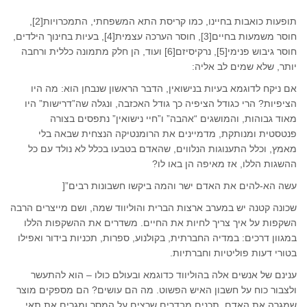
תופעות כואבות בחיינו, כמו קריסת התא המשפחתי, התמכרויות[2],
חוסר משמעות בחיים[3], חוסר הערכה עצמית[4], בעיות בחינוך הילדים,
חוסר גיבוש פנימי[5], נרקיסיזם[6] ועוד, הן חלק מתמונה כללית ורחבה
יותר, שלא שמים לב אליה:
אם ניקח לדוגמא בעיות בנישואין, הדבר הראשון שנבחן הוא: מה היו
הציפיות? הרי כגודל הציפיה כך גודל האכזבה, ונגלה שה”דרישות” היו
מאוד גבוהות, והמושגים “אהבה” ו”חיי נישואין” נתפסים בצורה
פנטסטית ומנותקת, מדמיינים את הרומנטיקה הנצחית שבאה בלי
מאמץ, וכלל התענוגות הנלווים, שהאדם בטבעו בכלל לא נולד עם כל
ההשגות הללו, אז מאיפה הן באו לו?
עשה הא-להים את האדם ישר והמה ביקשו חשבונות רבים”[
שכונה קטנה יש במערב ארצות הברית והוליווד שמה, ושם מייצרים הרבה
השקפות על איך צריך לחיות את החיים. משדרים את ההשקפות הללו
במגוון דרכים: במדיה החברתית, בקולנוע, ספרות, תכניות בידור ואפילו
בטורי דעות פוליטיות וחברתיות.
ענינם של אנשים אלה בהוליווד כדוגמא ובעולם כולו – הוא להתעשר
ולצבור כוח על חשבון האיש הפשוט. מה הם עושים? הם מספקים מוצר
שמגרה את האדם, תכנים מבדרים שרצים על המסך ומגרים את תאי