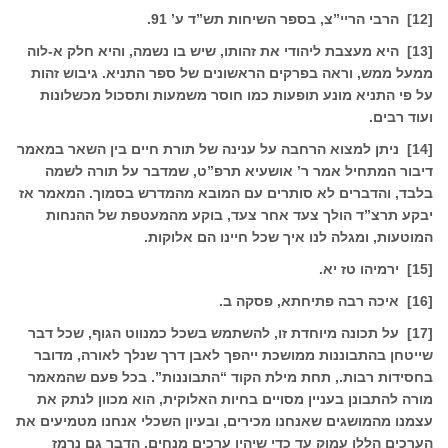
[12] הרבי הריי”צ, בספר השיחות תש”ד ע’ 91.
[13] היא מעצבת ליהודי את זהותו, שיש בו נשמה, והיא חלק א-לוה
ממעל ממש, וראה בפרקים הראשונים של ספר התניא. גיבוש זהות
על פי התניא מונע תופעות כמו חוסר משמעות ותסכול מכשלונות
ועוד רבים.
[14] ניתן למצוא הרחבה על ענינה של תורת חיים בין השאר במאמר
דיבור המתחיל אמר ר’ אושעיא תרפ”ט, שמדבר על תורה לשמה
בלבד, והדברים לא סותרים עם המובא מהמדרש בסמוך. המאמר אז
יבקע תרצ”ד הולך צעד אחר צעד, בוקע מהמעטפת של ההנחות
המוטעות, ומגלה לנו איך שכל חיינו הם אלוקות.
[15] ירמיהו טז יא.
[16] איכה רבה פתיחתא, פסקה ב.
[17] על תכונה מיוחדת זו, להשתמש בשכל כמנווט הגוף, שכל דבר
שייטחן בהתבוננות ממושכת ייהפך לאבן דרך שנלך לאורה, מדובר
בחסידות רבות., תחת מילת הקוד “התבוננות”. בכל פעם שהמאמר
מורה להתבונן בעניין מסויים בחיות האלוקית, הוא מכוון לנתק את
עצמנו מהמושגים שאנחנו מכירים, ובעיון השכלי אנחנו מטמיעים את
הערכים הללו עמוק עד כדי שיהיו ערכים מנחים. הדבר גם נרמז