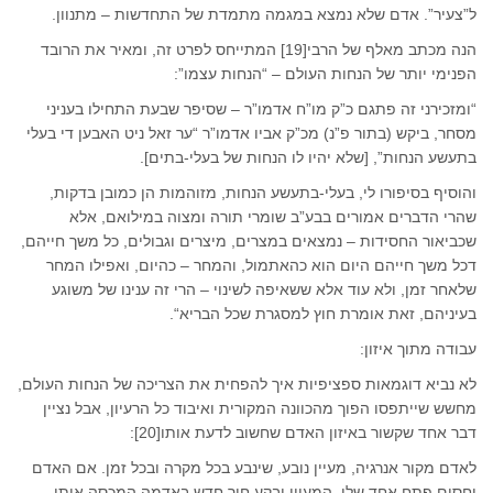
ל”צעיר”. אדם שלא נמצא במגמה מתמדת של התחדשות – מתנוון.
הנה מכתב מאלף של הרבי[19] המתייחס לפרט זה, ומאיר את הרובד
הפנימי יותר של הנחות העולם – “הנחות עצמו”:
“ומזכירני זה פתגם כ”ק מו”ח אדמו”ר – שסיפר שבעת התחילו בעניני
מסחר, ביקש (בתור פ”נ) מכ”ק אביו אדמו”ר “ער זאל ניט האבען די בעלי
בתעשע הנחות”, [שלא יהיו לו הנחות של בעלי-בתים].
והוסיף בסיפורו לי, בעלי-בתעשע הנחות, מזוהמות הן כמובן בדקות,
שהרי הדברים אמורים בבע”ב שומרי תורה ומצוה במילואם, אלא
שכביאור החסידות – נמצאים במצרים, מיצרים וגבולים, כל משך חייהם,
דכל משך חייהם היום הוא כהאתמול, והמחר – כהיום, ואפילו המחר
שלאחר זמן, ולא עוד אלא ששאיפה לשינוי – הרי זה ענינו של משוגע
בעיניהם, זאת אומרת חוץ למסגרת שכל הבריא“.
עבודה מתוך איזון:
לא נביא דוגמאות ספציפיות איך להפחית את הצריכה של הנחות העולם,
מחשש שייתפסו הפוך מהכוונה המקורית ואיבוד כל הרעיון, אבל נציין
דבר אחד שקשור באיזון האדם שחשוב לדעת אותו[20]:
לאדם מקור אנרגיה, מעיין נובע, שינבע בכל מקרה ובכל זמן. אם האדם
יחסום פתח אחד שלו, המעיין יבקע חור חדש באדמה המכסה אותו