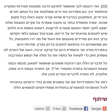
[22] זוהי דוגמא לכך שאפשר לתרגם הרבה ממצוות אמירות המקרא
והתלמוד איך הם מסדרות את חיינו וממלאות את כל אותם חורים
בעייתיים, והמתבונן בבדברים שהוא קורא ימצא כאלו בכל מקום
שהוא. עשיה מתמדת בתור צו וחובה שומרת על מקיים המצוות שלא
ישקע לתוך חוסר המעש שמביא לריקנות. דוגמא נוספת היא הלחץ
שיש לאנשים מהאחריות על חייהם, שבביטול עצמם כלפי הקדשו
ברוך הוא הם מורידים מעצמם את העול של מה יהיו התוצאות, כל
זמן שמעשיהם היו בהתאם לחוקים בדיוק נמרץ. פתיחת היום
באמירת מודה אני והעמדת היום על קרקע יציבה. האגו של האדם לא
מספיק חזק כדי לשאת על כתפיו את כל עולה של הנפש המורכבת.
כל הדברים הללו הם רעיונות פשוטים שאפשר לשאוב מכמה וכמה
מצוות האמורות בתורה ומאמרי חז”ל, אך התורה עצמה היא אמת,
אלוקית, לא נועדה לדברים זוטרים מעין אלו.
ראה על התמודדויות עם עוד נושאים שונים בחיי היומיום בהערות
לעיל וההפניות למאמרים בחסידות שמתייחסים לנושאים הללו
שיתוף
Google
Facebook
אימייל
הדפסה