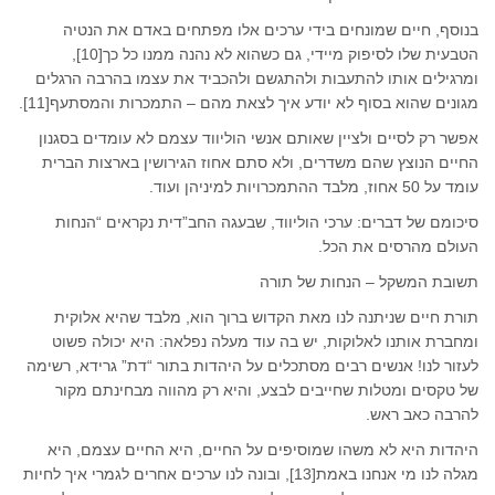
בנוסף, חיים שמונחים בידי ערכים אלו מפתחים באדם את הנטיה
הטבעית שלו לסיפוק מיידי, גם כשהוא לא נהנה ממנו כל כך[10],
ומרגילים אותו להתעבות ולהתגשם ולהכביד את עצמו בהרבה הרגלים
מגונים שהוא בסוף לא יודע איך לצאת מהם – התמכרות והמסתעף[11].
אפשר רק לסיים ולציין שאותם אנשי הוליווד עצמם לא עומדים בסגנון
החיים הנוצץ שהם משדרים, ולא סתם אחוז הגירושין בארצות הברית
עומד על 50 אחוז, מלבד ההתמכרויות למיניהן ועוד.
סיכומם של דברים: ערכי הוליווד, שבעגה החב”דית נקראים “הנחות
העולם מהרסים את הכל.
תשובת המשקל – הנחות של תורה
תורת חיים שניתנה לנו מאת הקדוש ברוך הוא, מלבד שהיא אלוקית
ומחברת אותנו לאלוקות, יש בה עוד מעלה נפלאה: היא יכולה פשוט
לעזור לנו! אנשים רבים מסתכלים על היהדות בתור “דת” גרידא, רשימה
של טקסים ומטלות שחייבים לבצע, והיא רק מהווה מבחינתם מקור
להרבה כאב ראש.
היהדות היא לא משהו שמוסיפים על החיים, היא החיים עצמם, היא
מגלה לנו מי אנחנו באמת[13], ובונה לנו ערכים אחרים לגמרי איך לחיות