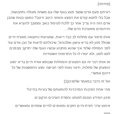
[פתיחה]
ראיתם פעם אדם שסגר פצע בגוף שלו עם משחה מעולה ותחבושת,
אבל בלי לחטא קודם את הפצע והאזור היטב היטב? כמעט בטוח שהבן
אדם הזה היה צריך אחר כך ללכת לטיפול כואב ומסובך להוציא את
הזיהומים ממערכת הדם שלו…
אותו סיפור עם מחלות לב כבד ריאות, שמגיעות כתוצאה מאורח חיים
שכולל מזון לא בריא עישון ואלכוהול, שיכולתם לראות על הבן אדם עוד
לפני המחלה שלפי איך שהוא מתנהג עכשיו הגוף שלו יתרקב מבפנים
לאט לאט, ולא יעזרו לו כל התרופות השטחיות.
אז אותו דבר זה עם הפצעים והמחלות שבנפש אורח חיים בריא ימנע
הופעתן של מחלות, חיטוי נאות לפני חבישה ימנע התפשטות של כל
זיהום אפשרי,
ועל זה נדבר במאמר שלפנינו[1]:
מהי אחת הסיבות המרכזיות להופעתם של בעיות בחיינו?
סינון המידע הנכנס למוחנו והסרת הערכים הרקובים
אימוץ ערכי תורת-חיים חזקים ומאוזנים לחיים שמחים ומאושרים
*****