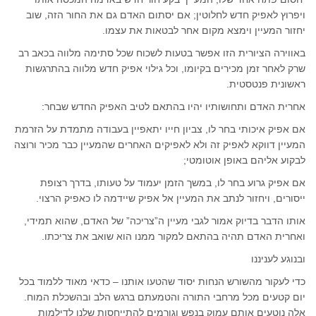
ויפרוץ לאפיק חדש לחלוטין; אם יסתום האדם גם את החור הזה, שוב
יחזור המעיין וימצא מקום אחר לבטאות את עצמו.
באווירה הציורית הזו אפשר בטעות לשכוח שכל סתימה מלווה בכאב רב
שרק לאחר זמן מכירים בקיומו, וכל גילוי אפיק חדש מלווה בהתרגשות
ראשונית פנטסטית.
אחרית האדם ותחושותיו יהיו בהתאם לטיב האפיק החדש שבחר:
אם אפיק איכותי בחר לו, צביון חייו יתאפיין בעבודה מתמדת על הזרמת
המעיין דווקא לאפיק זה ולא לאפיקים האחרים שהמעיין כבר מכיר ורוצה
לבקוע אליהם באופן אוטומטי;
אם אפיק גרוע בחר לו, במשך הזמן יעמוד על טעותו, בדרך רצופת
ייסורים, ויחזור לנתב את המעיין אל אפיק שיידמה לו כאפיק הרצוי.
אותו הדבר בדיוק אמור לגבי מעיין ה”צריכה” של האדם, שהוא תמידי,
ואחרית האדם תהיה בהתאם למקור ממנו הוא שואב את צריכתו.
ובנוגע לעניננו
כדי לעקור מהשורש הנחות יסוד שהטעו אותנו – כדאי מאוד ללמוד בכל
יום קטעים מכל מרחבי התורה והטמעתם ברגש הלב ובהשכלת המוח.
אלה נוטעים אותם עמוק בנפש וגורמים להתייחסות שלנו לדילמות