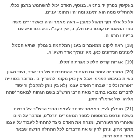
בעקיפין בפרק יד בתניא. בנוסף, האדם יכול להשתמש ברצון ככלי,
ולהחליט ממה הוא יתענג ומה יהיו תחומי עניינו.
על כל אלה תוך תרגול כמובן – ראה מאמר והיה כאשר ירים משה
ספר המאמרים קונטרסים חלק ב, אין הקב”ה בא בטרוניא עם
בריותיו תרפ”ה.
[18] ראה ליקוט ממאמרים בענין המלחמה בעמלק, שהיא הסמל
לענינים הנידונים כאן, מעיינותיך אדר תשע”א.
[19] אגרות קודש חלק כ אגרת ה’תקלו.
[20] הסבר זה עומד גם מאחורי ההתמכרות של בני אדם, ועוד מגוון
בעיות בגיבוש הפנימי אבל אין כאן מקומו להאריך בו. מדובר בסוגיית
“אורות וכלים” שבתוך האדם עצמו (לא בין נותן למקבל) והיסוד
לדברים נמצא בחיבור מאת הרבי הרש”ב בשם
הגהות למאמר ‘פתח
אליהו’
של אדמו”ר הזקן.
[21] מומלץ לעיין במאמר שכתב לעצמו הרבי הרש”ב על פרשת
בשלח ונדפס בהוספות ל
ספר המאמרים תרס”ט
, ומדבר על היום
שאחרי ההתעוררות, ומנחה את האדם כיצד להתחיל לעבוד על עצמו
מתוך איזון, וניתן להקיש את הדברים לכל התחלה חדשה שבאה
אחרי התעוררות.